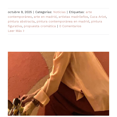
octubre 9, 2025
|
Categorías:
Noticias
|
Etiquetas:
arte
contemporáneo
,
arte en madrid
,
artistas madrileños
,
Cuca Arlot
,
pintura abstracta
,
pintura contemporánea en madrid
,
pintura
figurativa
,
propuesta cromática
|
0 Comentarios
Leer Más