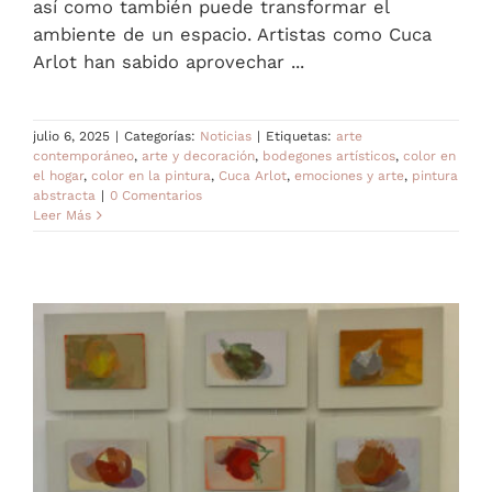
así como también puede transformar el
ambiente de un espacio. Artistas como Cuca
Arlot han sabido aprovechar ...
julio 6, 2025
|
Categorías:
Noticias
|
Etiquetas:
arte
contemporáneo
,
arte y decoración
,
bodegones artísticos
,
color en
el hogar
,
color en la pintura
,
Cuca Arlot
,
emociones y arte
,
pintura
abstracta
|
0 Comentarios
Leer Más