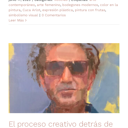
contemporáneo
,
arte femenino
,
bodegones modernos
,
color en la
pintura
,
Cuca Arlot
,
expresión plástica
,
pintura con frutas
,
simbolismo visual
|
0 Comentarios
Leer Más
El proceso creativo detrás de